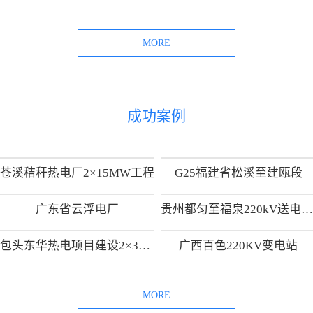
MORE
成功案例
苍溪秸秆热电厂2×15MW工程
G25福建省松溪至建瓯段
广东省云浮电厂
贵州都匀至福泉220kV送电线路工
包头东华热电项目建设2×300MW热电供热机组项目
广西百色220KV变电站
MORE