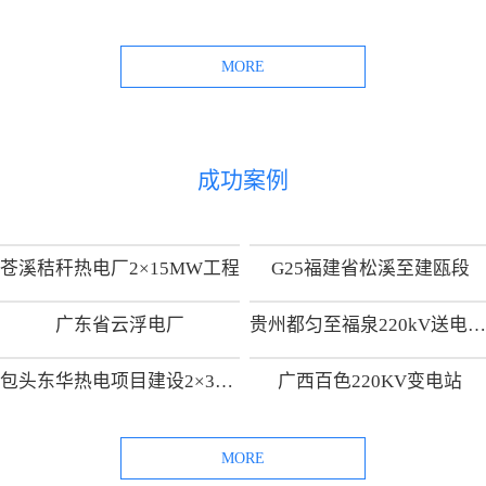
MORE
成功案例
苍溪秸秆热电厂2×15MW工程
G25福建省松溪至建瓯段
广东省云浮电厂
贵州都匀至福泉220kV送电线路工
包头东华热电项目建设2×300MW热电供热机组项目
广西百色220KV变电站
MORE