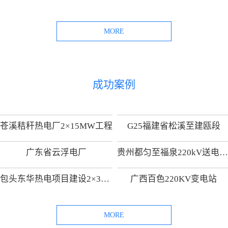
MORE
成功案例
苍溪秸秆热电厂2×15MW工程
G25福建省松溪至建瓯段
广东省云浮电厂
贵州都匀至福泉220kV送电线路工
包头东华热电项目建设2×300MW热电供热机组项目
广西百色220KV变电站
MORE