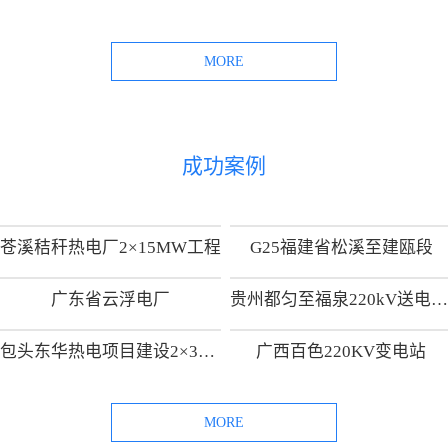
MORE
成功案例
苍溪秸秆热电厂2×15MW工程
G25福建省松溪至建瓯段
广东省云浮电厂
贵州都匀至福泉220kV送电线路工
包头东华热电项目建设2×300MW热电供热机组项目
广西百色220KV变电站
MORE