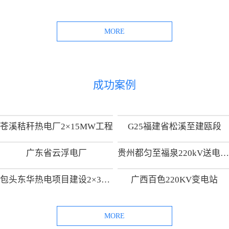
MORE
成功案例
苍溪秸秆热电厂2×15MW工程
G25福建省松溪至建瓯段
广东省云浮电厂
贵州都匀至福泉220kV送电线路工
包头东华热电项目建设2×300MW热电供热机组项目
广西百色220KV变电站
MORE