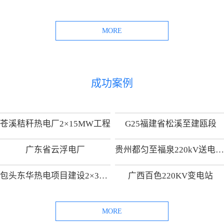
MORE
成功案例
苍溪秸秆热电厂2×15MW工程
G25福建省松溪至建瓯段
广东省云浮电厂
贵州都匀至福泉220kV送电线路工
包头东华热电项目建设2×300MW热电供热机组项目
广西百色220KV变电站
MORE