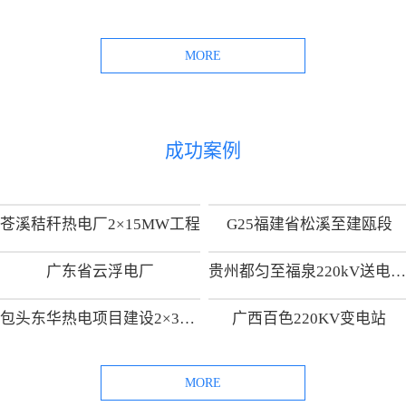
MORE
成功案例
苍溪秸秆热电厂2×15MW工程
G25福建省松溪至建瓯段
广东省云浮电厂
贵州都匀至福泉220kV送电线路工
包头东华热电项目建设2×300MW热电供热机组项目
广西百色220KV变电站
MORE