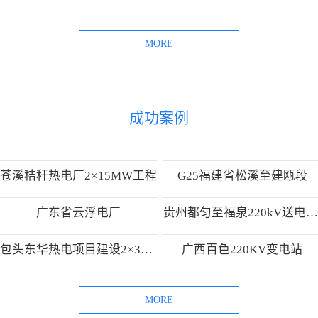
MORE
成功案例
苍溪秸秆热电厂2×15MW工程
G25福建省松溪至建瓯段
广东省云浮电厂
贵州都匀至福泉220kV送电线路工
包头东华热电项目建设2×300MW热电供热机组项目
广西百色220KV变电站
MORE