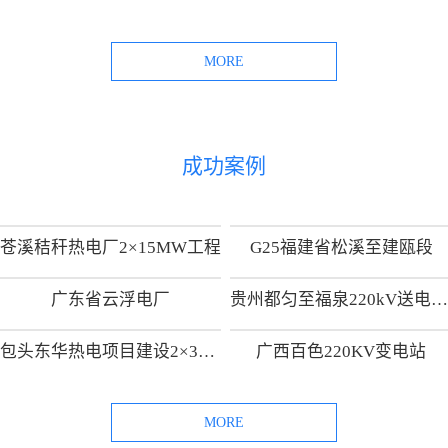
MORE
成功案例
苍溪秸秆热电厂2×15MW工程
G25福建省松溪至建瓯段
广东省云浮电厂
贵州都匀至福泉220kV送电线路工
包头东华热电项目建设2×300MW热电供热机组项目
广西百色220KV变电站
MORE