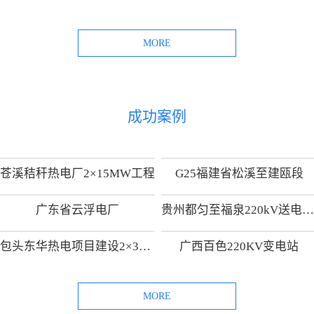
MORE
成功案例
苍溪秸秆热电厂2×15MW工程
G25福建省松溪至建瓯段
广东省云浮电厂
贵州都匀至福泉220kV送电线路工
包头东华热电项目建设2×300MW热电供热机组项目
广西百色220KV变电站
MORE